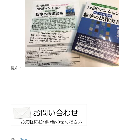
移
動
読を！
_
Top