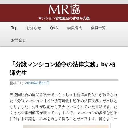
マンション管理組合の皆様を支援
メ
Top
メ
お知らせ
Q&A
会員構成
会員一覧
イ
ン
お問合せ
イ
メ
ニ
ン
ュ
「分譲マンション紛争の法律実務」by 柄
コ
ー
澤先生
ン
投稿日時:
2018年6月11日
テ
当協同組合の顧問弁護士でいらっしゃる柄澤昌樹先生が執筆され
た「分譲マンション【区分所有建物】紛争の法律実務」が出版と
ン
なりました。先生が以前からアナウンスされていた書籍です。た
くさんの事例解説が載っていますので、マンションの多様な紛争
ツ
に対する知識をこの本を通じて得ることが出来ます。皆さまご一
へ